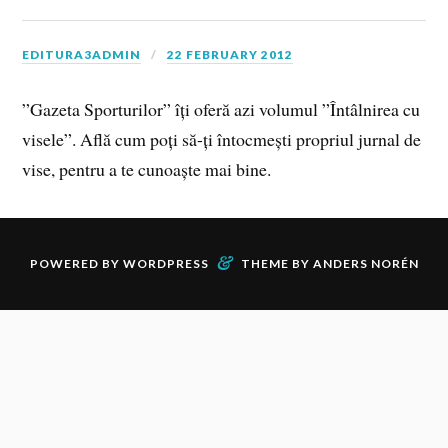
EDITURA3ADMIN
22 FEBRUARY 2012
”Gazeta Sporturilor” îți oferă azi volumul ”Întâlnirea cu
visele”. Află cum poți să-ți întocmești propriul jurnal de
vise, pentru a te cunoaște mai bine.
&
POWERED BY
WORDPRESS
THEME BY
ANDERS NORÉN