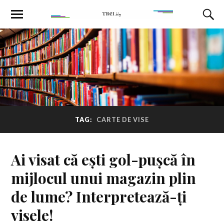
TAG:
CARTE DE VISE
Ai visat că ești gol-pușcă în
mijlocul unui magazin plin
de lume? Interpretează-ți
visele!