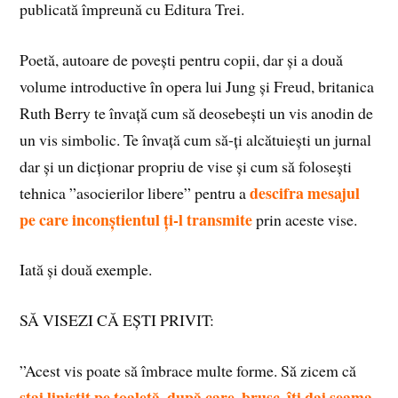
publicată împreună cu Editura Trei.
Poetă, autoare de povești pentru copii, dar și a două
volume introductive în opera lui Jung și Freud, britanica
Ruth Berry te învață cum să deosebești un vis anodin de
un vis simbolic. Te învață cum să-ți alcătuiești un jurnal
dar și un dicționar propriu de vise și cum să folosești
descifra mesajul
tehnica ”asocierilor libere” pentru a
pe care inconștientul ți-l transmite
prin aceste vise.
Iată și două exemple.
SĂ VISEZI CĂ EȘTI PRIVIT:
”Acest vis poate să îmbrace multe forme. Să zicem că
stai liniștit pe toaletă, după care, brusc, îți dai seama