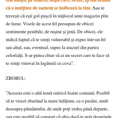
că o mulțime de oameni se holbează la tine.
Sau te
trezești că ești gol-pușcă în mijlocul unui magazin plin
de lume. Visele de acest fel presupun de obicei
sentimente penibile, de rușine și jenă. De obicei, ele
indică faptul că te simți vulnerabil și expus într-un fel
sau altul, sau, eventual, supus la atacuri din partea
celorlalți. S-ar putea chiar să ai un secret care te face să
te simți vinovat în legătură cu ceva”.
ZBORUL:
”Aceasta este o altă temă onirică foarte comună. Posibil
să te visezi zburând la mare înălțime, ca o pasăre, mult
deasupra pământului, de unde poți vedea până departe,
sau este posibil să constați că abia dacă te poți desprinde