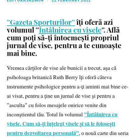
EDITURA3ADMIN
22 FEBRUARY 2012
”
Gazeta Sporturilor
”
îți oferă azi
volumul ”
Întâlnirea cu visele
”. Află
cum poți să-ți întocmești propriul
jurnal de vise, pentru a te cunoaște
mai bine.
Vremea cărților de vise ale bunicii a trecut, așa că
psiholoaga britanică Ruth Berry îți oferă câteva
instrumente psihologice pentru a-ți aminti mai bine ce-
ai visat, pentru a ține un jurnal de vise și pentru a
”asculta” cu folos mesajele onirice venite din
”Întâlnirea cu
inconștientul tău. Totul în volumul
visele. Cum să-ți înțelegi visele și să le folosești
pentru dezvoltarea personală”
, o nouă carte din seria