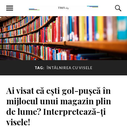
TAG:
ÎNTÂLNIREA CU VISELE
Ai visat că ești gol-pușcă în
mijlocul unui magazin plin
de lume? Interpretează-ți
visele!