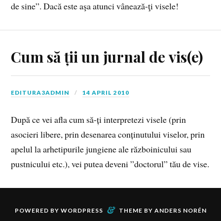
de sine”. Dacă este aşa atunci vânează-ţi visele!
Cum să ții un jurnal de vis(e)
EDITURA3ADMIN
14 APRIL 2010
După ce vei afla cum să-ți interpretezi visele (prin
asocieri libere, prin desenarea conținutului viselor, prin
apelul la arhetipurile jungiene ale războinicului sau
pustnicului etc.), vei putea deveni ”doctorul” tău de vise.
&
POWERED BY
WORDPRESS
THEME BY
ANDERS NORÉN