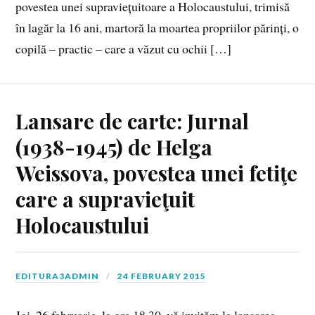
povestea unei supraviețuitoare a Holocaustului, trimisă
în lagăr la 16 ani, martoră la moartea propriilor părinți, o
copilă – practic – care a văzut cu ochii […]
Lansare de carte: Jurnal
(1938-1945) de Helga
Weissova, povestea unei fetiţe
care a supravieţuit
Holocaustului
EDITURA3ADMIN
24 FEBRUARY 2015
Joi, 26 februarie, la ora 18.30, vă invităm la lansarea