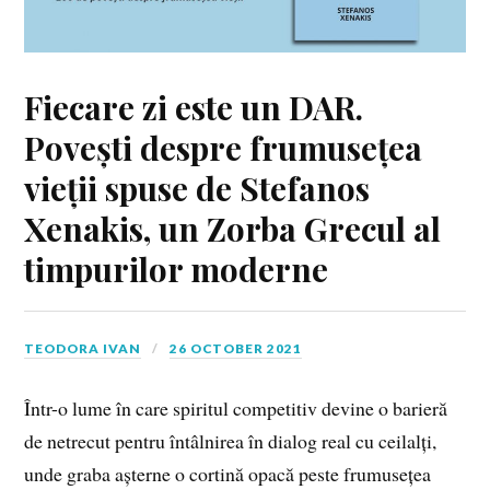
Fiecare zi este un DAR.
Povești despre frumusețea
vieții spuse de Stefanos
Xenakis, un Zorba Grecul al
timpurilor moderne
TEODORA IVAN
26 OCTOBER 2021
Într-o lume în care spiritul competitiv devine o barieră
de netrecut pentru întâlnirea în dialog real cu ceilalți,
unde graba așterne o cortină opacă peste frumusețea