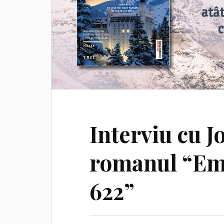
Interviu cu J
romanul “Em
622”