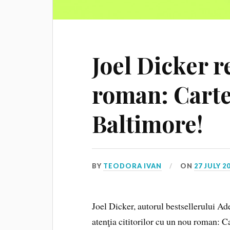
Joel Dicker r
roman: Carte
Baltimore!
BY
TEODORA IVAN
ON
27 JULY 2
Joel Dicker, autorul bestsellerului A
atenţia cititorilor cu un nou roman: C