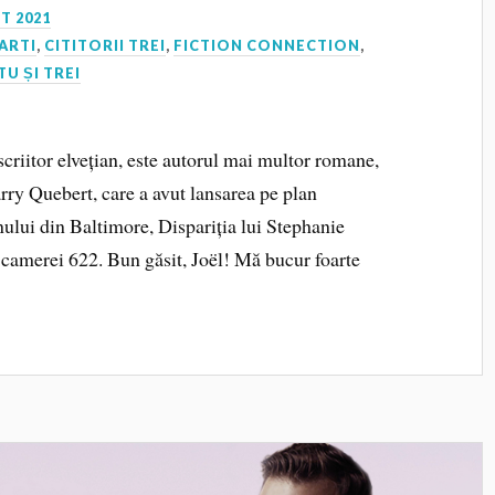
T 2021
ARTI
,
CITITORII TREI
,
FICTION CONNECTION
,
TU ȘI TREI
riitor elvețian, este autorul mai multor romane,
rry Quebert, care a avut lansarea pe plan
nului din Baltimore, Dispariția lui Stephanie
camerei 622. Bun găsit, Joël! Mă bucur foarte