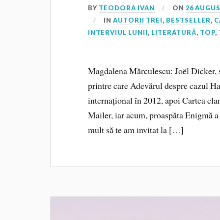
BY
TEODORA IVAN
ON
26 AUGUS
IN
AUTORII TREI
,
BESTSELLER
,
C
INTERVIUL LUNII
,
LITERATURĂ
,
TOP
,
Magdalena Mărculescu: Joël Dicker, sc
printre care Adevărul despre cazul Ha
internațional în 2012, apoi Cartea cla
Mailer, iar acum, proaspăta Enigmă a 
mult să te am invitat la […]