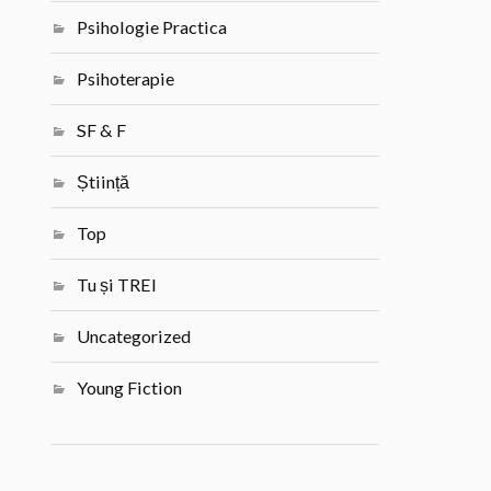
Psihologie Practica
Psihoterapie
SF & F
Știință
Top
Tu și TREI
Uncategorized
Young Fiction