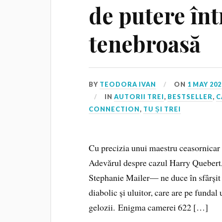
de putere înt
tenebroasă
BY
TEODORA IVAN
ON
1 MAY 202
IN
AUTORII TREI
,
BESTSELLER
,
C
CONNECTION
,
TU ȘI TREI
Cu precizia unui maestru ceasornicar
Adevărul despre cazul Harry Quebert, 
Stephanie Mailer— ne duce în sfârșit 
diabolic și uluitor, care are pe fundal 
gelozii. Enigma camerei 622 […]