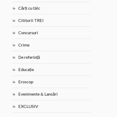
Cărți cu tâlc
Cititorii TREI
Concursuri
Crime
De referință
Educație
Eroscop
Evenimente & Lansări
EXCLUSIV