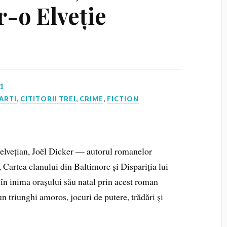
r-o Elveție
1
ARTI
,
CITITORII TREI
,
CRIME
,
FICTION
 elvețian, Joël Dicker — autorul romanelor
Cartea clanului din Baltimore și Dispariția lui
în inima orașului său natal prin acest roman
un triunghi amoros, jocuri de putere, trădări și