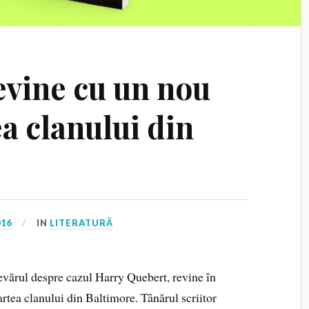
evine cu un nou
a clanului din
016
IN
LITERATURĂ
devărul despre cazul Harry Quebert, revine în
artea clanului din Baltimore. Tânărul scriitor