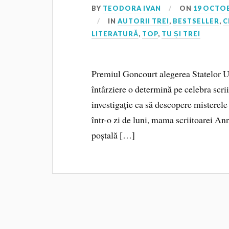
BY
TEODORA IVAN
ON
19 OCTOB
IN
AUTORII TREI
,
BESTSELLER
,
C
LITERATURĂ
,
TOP
,
TU ȘI TREI
Premiul Goncourt alegerea Statelor Un
întârziere o determină pe celebra scr
investigație ca să descopere misterele 
într-o zi de luni, mama scriitoarei Ann
poștală […]