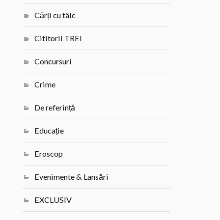
Cărți cu tâlc
Cititorii TREI
Concursuri
Crime
De referință
Educație
Eroscop
Evenimente & Lansări
EXCLUSIV