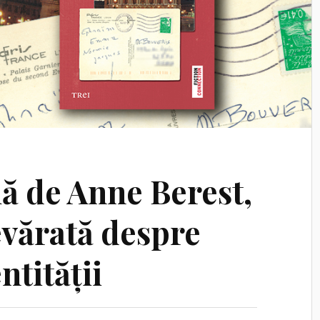
lă de Anne Berest,
evărată despre
tității