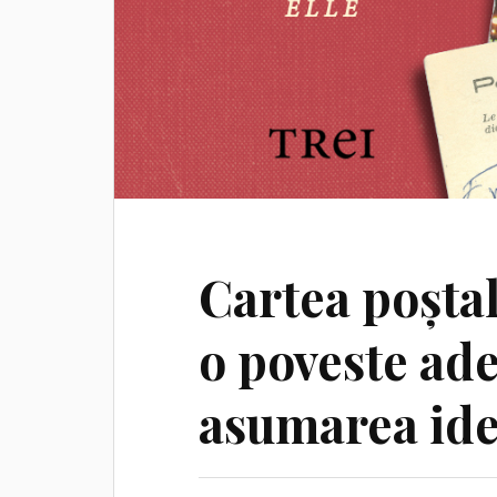
Cartea poșta
o poveste ad
asumarea iden