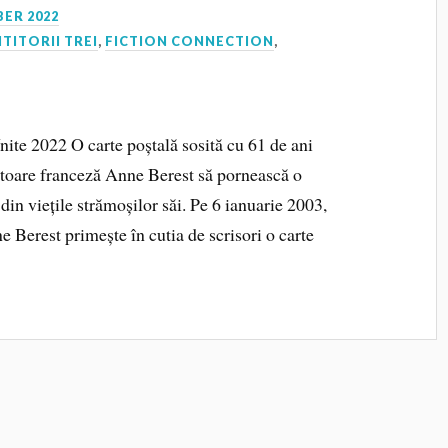
ER 2022
ITITORII TREI
,
FICTION CONNECTION
,
ite 2022 O carte poștală sosită cu 61 de ani
iitoare franceză Anne Berest să pornească o
din viețile strămoșilor săi. Pe 6 ianuarie 2003,
e Berest primește în cutia de scrisori o carte