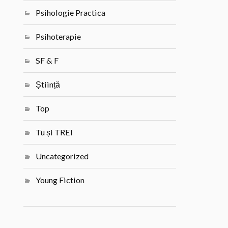
Psihologie Practica
Psihoterapie
SF & F
Știință
Top
Tu și TREI
Uncategorized
Young Fiction