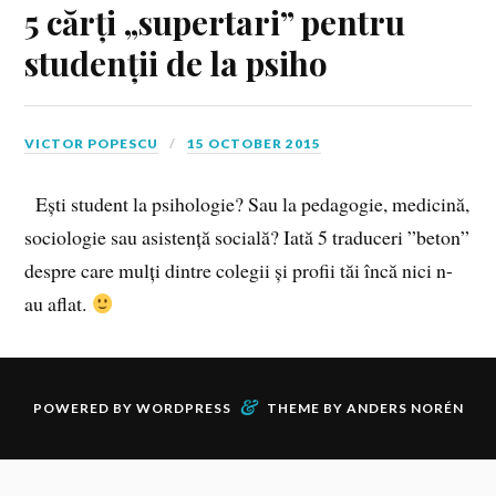
5 cărți „supertari” pentru
studenții de la psiho
VICTOR POPESCU
15 OCTOBER 2015
Ești student la psihologie? Sau la pedagogie, medicină,
sociologie sau asistență socială? Iată 5 traduceri ”beton”
despre care mulți dintre colegii și profii tăi încă nici n-
au aflat.
&
POWERED BY
WORDPRESS
THEME BY
ANDERS NORÉN