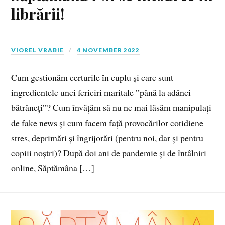
librării!
VIOREL VRABIE
4 NOVEMBER 2022
Cum gestionăm certurile în cuplu și care sunt
ingredientele unei fericiri maritale ”până la adânci
bătrâneți”? Cum învățăm să nu ne mai lăsăm manipulați
de fake news și cum facem față provocărilor cotidiene –
stres, deprimări și îngrijorări (pentru noi, dar și pentru
copiii noștri)? După doi ani de pandemie și de întâlniri
online, Săptămâna […]