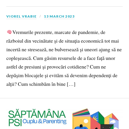
VIOREL VRABIE
13 MARCH 2023
Vremurile prezente, marcate de pandemie, de
războiul din vecinătate și de situația economică tot mai
incertă ne stresează, ne bulversează și uneori ajung să ne
copleșească. Cum găsim resursele de a face față unor
astfel de presiuni și provocări cotidiene? Cum ne
depășim blocajele și evităm să devenim dependenți de
alții? Cum schimbăm în bine […]