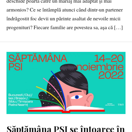
deschide poarta către un mariaj mai adaptat și mai
armonios? Ce se întâmplă atunci când dintr-un partener
îndrăgostit foc devii un părinte asaltat de nevoile micii
progenituri? Fiecare familie are povestea sa, așa că […]
Săptămâna PSI se întoarce în