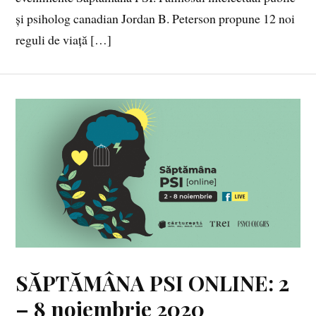
și psiholog canadian Jordan B. Peterson propune 12 noi
reguli de viață […]
SĂPTĂMÂNA PSI ONLINE: 2
– 8 noiembrie 2020