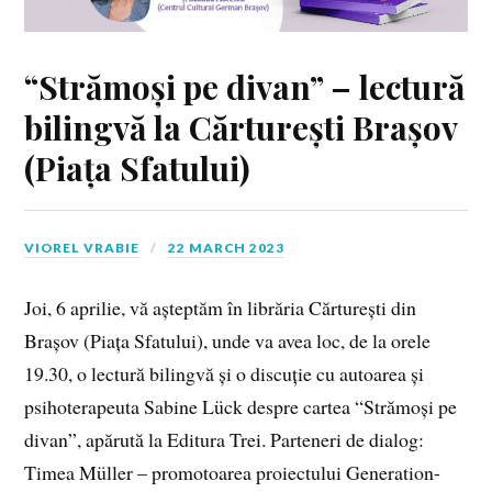
“Strămoși pe divan” – lectură
bilingvă la Cărturești Brașov
(Piața Sfatului)
VIOREL VRABIE
22 MARCH 2023
Joi, 6 aprilie, vă așteptăm în librăria Cărturești din
Brașov (Piața Sfatului), unde va avea loc, de la orele
19.30, o lectură bilingvă și o discuție cu autoarea și
psihoterapeuta Sabine Lück despre cartea “Strămoși pe
divan”, apărută la Editura Trei. Parteneri de dialog:
Timea Müller – promotoarea proiectului Generation-