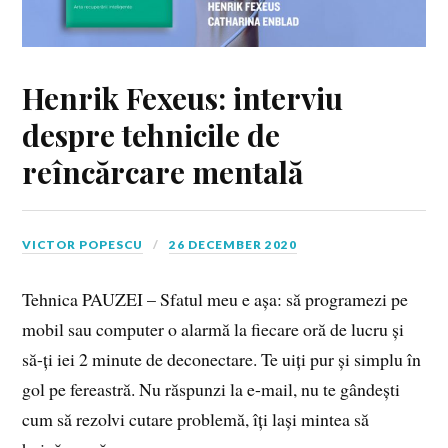
Henrik Fexeus: interviu
despre tehnicile de
reîncărcare mentală
VICTOR POPESCU
26 DECEMBER 2020
Tehnica PAUZEI – Sfatul meu e așa: să programezi pe
mobil sau computer o alarmă la fiecare oră de lucru și
să-ți iei 2 minute de deconectare. Te uiți pur și simplu în
gol pe fereastră. Nu răspunzi la e-mail, nu te gândești
cum să rezolvi cutare problemă, îți lași mintea să