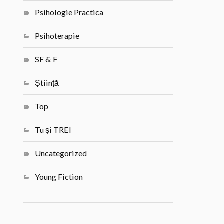
Psihologie Practica
Psihoterapie
SF & F
Știință
Top
Tu și TREI
Uncategorized
Young Fiction