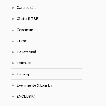
Cărți cu tâlc
Cititorii TREI
Concursuri
Crime
De referință
Educație
Eroscop
Evenimente & Lansări
EXCLUSIV