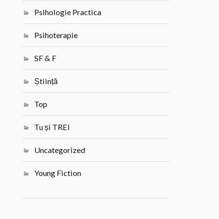
Psihologie Practica
Psihoterapie
SF & F
Știință
Top
Tu și TREI
Uncategorized
Young Fiction