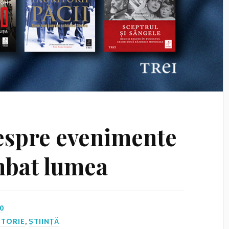
despre evenimente
mbat lumea
0
STORIE
,
ȘTIINȚĂ