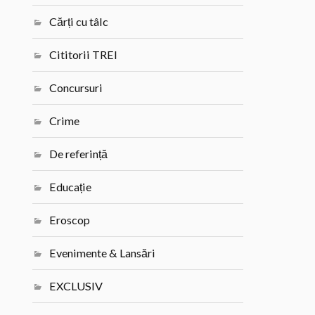
Cărți cu tâlc
Cititorii TREI
Concursuri
Crime
De referință
Educație
Eroscop
Evenimente & Lansări
EXCLUSIV