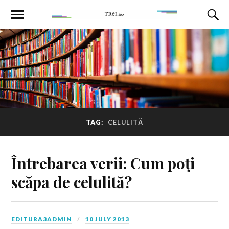
TAG:
CELULITĂ
Întrebarea verii: Cum poţi
scăpa de celulită?
EDITURA3ADMIN
10 JULY 2013