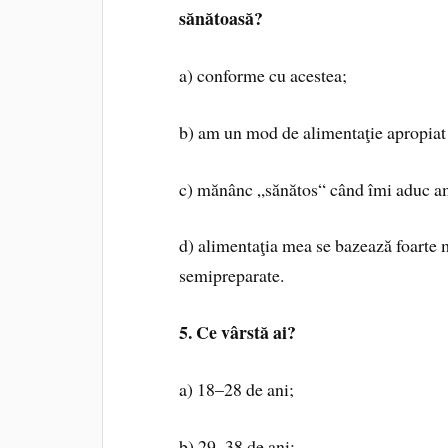
sănătoasă?
a) conforme cu acestea;
b) am un mod de alimentaţie apropiat 
c) mănânc „sănătos“ când îmi aduc a
d) alimentaţia mea se bazează foarte m
semipreparate.
5. Ce vârstă ai?
a) 18–28 de ani;
b) 29–38 de ani;