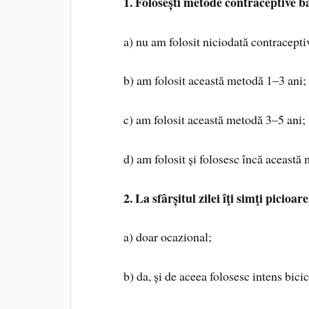
1. Folosești metode contraceptive ba
a) nu am folosit niciodată contracepti
b) am folosit această metodă 1–3 ani;
c) am folosit această metodă 3–5 ani;
d) am folosit și folosesc încă această
2. La sfârșitul zilei îţi simţi picioa
a) doar ocazional;
b) da, și de aceea folosesc intens bic