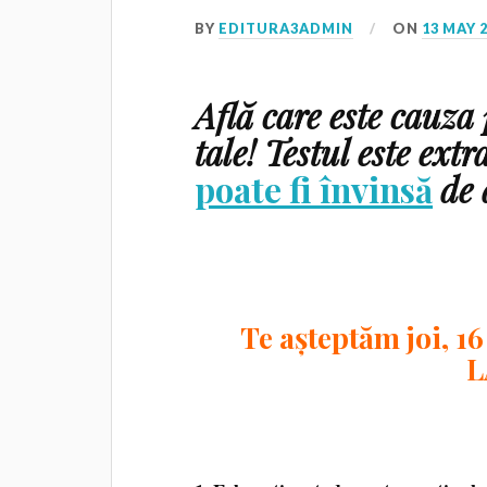
BY
EDITURA3ADMIN
ON
13 MAY 
Află care este cauza
tale! Testul este ext
poate fi învinsă
de 
Te așteptăm joi, 16
L