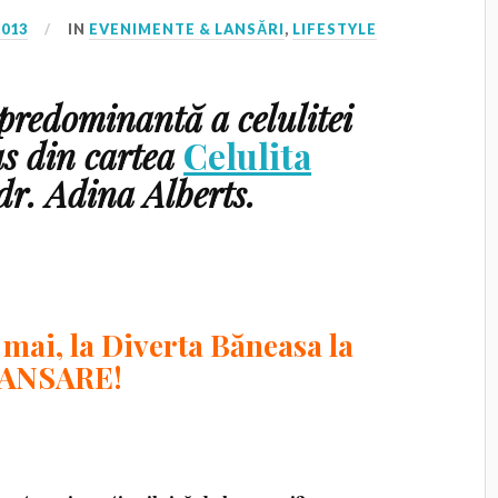
2013
IN
EVENIMENTE & LANSĂRI
,
LIFESTYLE
 predominantă a celulitei
ras din cartea
Celulita
dr. Adina Alberts.
 mai, la Diverta Băneasa la
ANSARE!