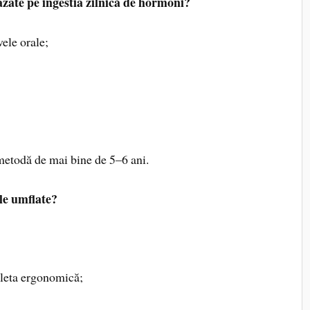
zate pe ingestia zil­nică de hormoni?
vele orale;
 metodă de mai bine de 5–6 ani.
rele umflate?
icleta ergonomică;