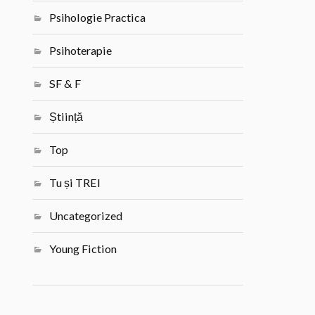
Psihologie Practica
Psihoterapie
SF & F
Știință
Top
Tu și TREI
Uncategorized
Young Fiction