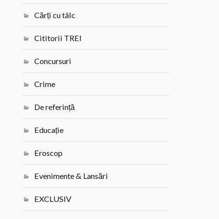
Cărți cu tâlc
Cititorii TREI
Concursuri
Crime
De referință
Educație
Eroscop
Evenimente & Lansări
EXCLUSIV