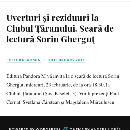
Uverturi şi reziduuri la
Clubul Ţăranului. Seară de
lectură Sorin Gherguţ
EDITURA3ADMIN
23 FEBRUARY 2011
Editura Pandora M vă invită la o seară de lectură Sorin
Gherguț, miercuri, 23 februarie, de la ora 18.30, la
Clubul Țăranului (Șos. Kiseleff 3). Vor fi prezenți Paul
Cernat, Svetlana Cârstean și Magdalena Mărculescu.
&
POWERED BY
WORDPRESS
THEME BY
ANDERS NORÉN