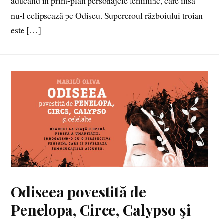
aducând în prim-plan personajele feminine, care însă
nu-l eclipsează pe Odiseu. Supereroul războiului troian
este […]
Odiseea povestită de
Penelopa, Circe, Calypso şi