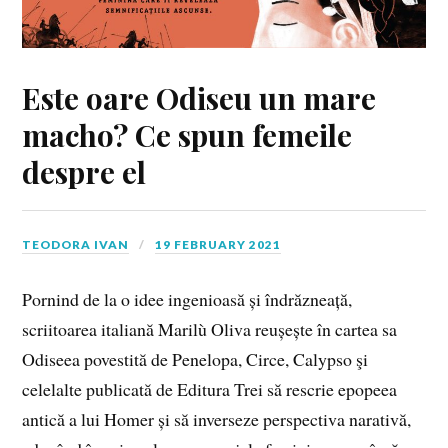
Este oare Odiseu un mare
macho? Ce spun femeile
despre el
TEODORA IVAN
19 FEBRUARY 2021
Pornind de la o idee ingenioasă și îndrăzneață,
scriitoarea italiană Marilù Oliva reușește în cartea sa
Odiseea povestită de Penelopa, Circe, Calypso şi
celelalte publicată de Editura Trei să rescrie epopeea
antică a lui Homer și să inverseze perspectiva narativă,