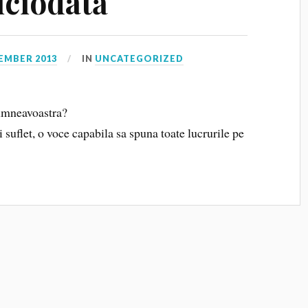
iciodată
EMBER 2013
IN
UNCATEGORIZED
umneavoastra?
 suflet, o voce capabila sa spuna toate lucrurile pe