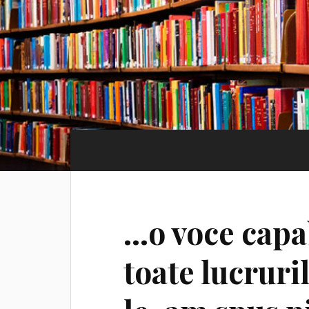
…o voce capa
toate lucruri