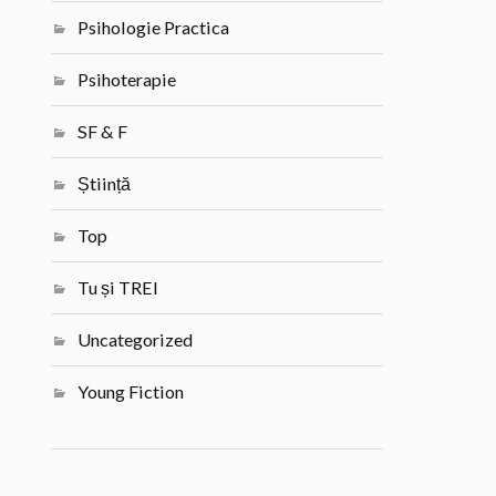
Psihologie Practica
Psihoterapie
SF & F
Știință
Top
Tu și TREI
Uncategorized
Young Fiction