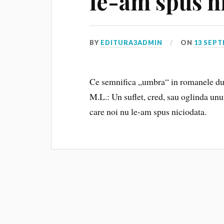
le-am spus n
BY
EDITURA3ADMIN
ON
13 SEPT
Ce semnifica „umbra“ in romanele d
M.L.: Un suflet, cred, sau oglinda unui
care noi nu le-am spus niciodata.