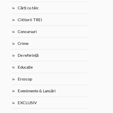
Cărți cu tâlc
Cititorii TREI
Concursuri
Crime
De referință
Educație
Eroscop
Evenimente & Lansări
EXCLUSIV