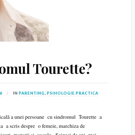
romul Tourette?
6
IN
PARENTING
,
PSIHOLOGIE PRACTICA
icală a unei persoane cu sindromul Tourette a
ta a scris despre o femeie, marchiza de
 ticuri motorii și vocale. Șaizeci de ani mai