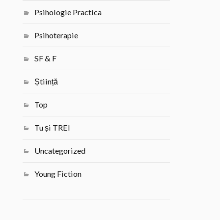
Psihologie Practica
Psihoterapie
SF & F
Știință
Top
Tu și TREI
Uncategorized
Young Fiction