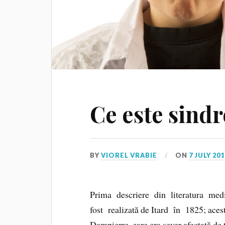
Ce este sind
BY
VIOREL VRABIE
ON
7 JULY 201
Prima descriere din literatura med
fost realizată de Itard în 1825; aces
Dampierre, care era sever afectată de