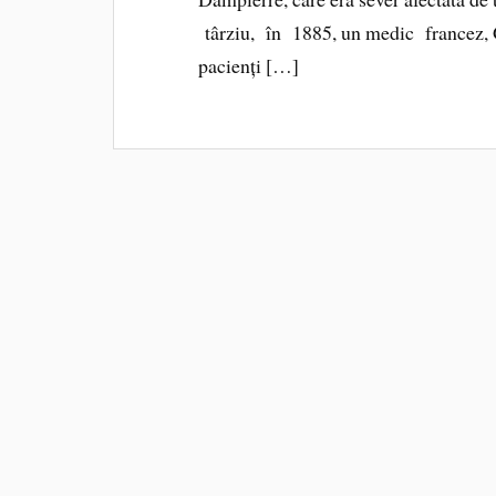
târziu, în 1885, un medic francez, G
pacienți […]