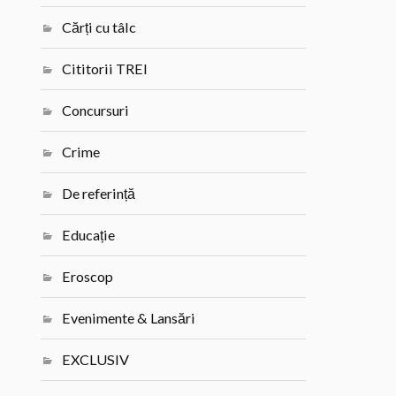
Cărți cu tâlc
Cititorii TREI
Concursuri
Crime
De referință
Educație
Eroscop
Evenimente & Lansări
EXCLUSIV