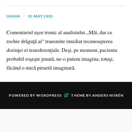
IOANA
15 MAY 2015
Comentariul uşor ironic al analistului „Măi, dar ce
rochie drăguţă ai“ transmite imediat recunoaşterea
dorinţei ei transferenţiale. Deşi, pe moment, pacienta
probabil roşeşte jenată, ne-o putem imagina, totuşi,
făcând o mică piruetă imaginară.
&
POWERED BY
WORDPRESS
THEME BY
ANDERS NORÉN