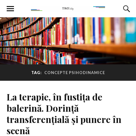
TAG:
CONCEPTE PSIHODINAMICE
La terapie, în fustița de
balerină. Dorință
transferențială și punere în
scenă