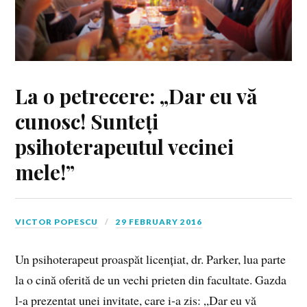
La o petrecere: „Dar eu vă
cunosc! Sunteți
psihoterapeutul vecinei
mele!”
VICTOR POPESCU
29 FEBRUARY 2016
Un psihoterapeut proaspăt licențiat, dr. Parker, lua parte
la o cină oferită de un vechi prieten din facultate. Gazda
l‑a prezentat unei invitate, care i‑a zis: „Dar eu vă