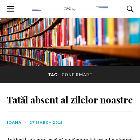
TAG:
CONFIRMARE
Tatăl absent al zilelor noastre
IOANA
27 MARCH 2015
Taților li se reproșează că au tăcut în faţa rezultatelor pe