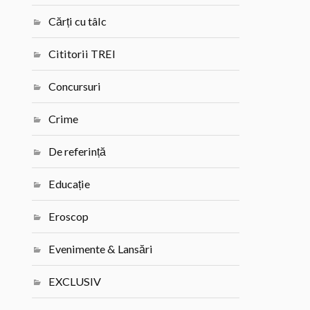
Cărți cu tâlc
Cititorii TREI
Concursuri
Crime
De referință
Educație
Eroscop
Evenimente & Lansări
EXCLUSIV