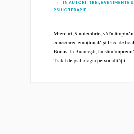
IN
AUTORII TREI
,
EVENIMENTE &
PSIHOTERAPIE
Miercuri, 9 noiembrie, vă întâmpinăm
conectarea emoțională și frica de boală
Bonus: la București, lansăm împreună
Tratat de psihologia personalității.