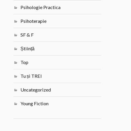
Psihologie Practica
Psihoterapie
SF & F
Știință
Top
Tu și TREI
Uncategorized
Young Fiction