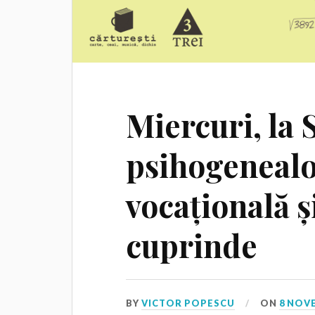
Miercuri, la
psihogenealo
vocațională ș
cuprinde
BY
VICTOR POPESCU
ON
8 NOV