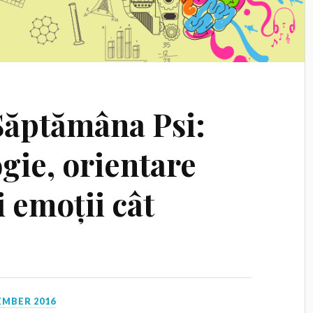
 Săptămâna Psi:
gie, orientare
i emoții cât
EMBER 2016