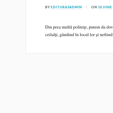
BY
EDITURA3ADMIN
ON
10 JUNE
Din prea multă politeţe, putem da dova
ceilalţi, gândind în locul lor și nefiind 