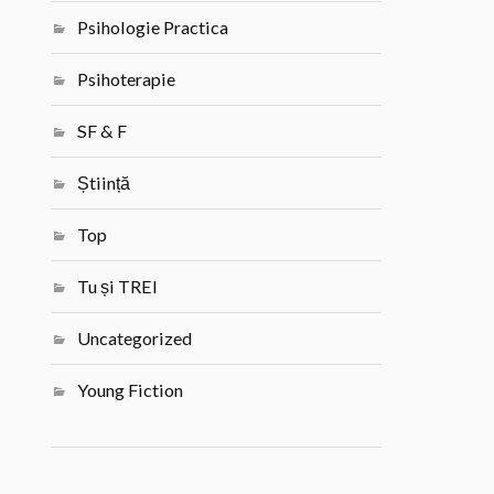
Psihologie Practica
Psihoterapie
SF & F
Știință
Top
Tu și TREI
Uncategorized
Young Fiction