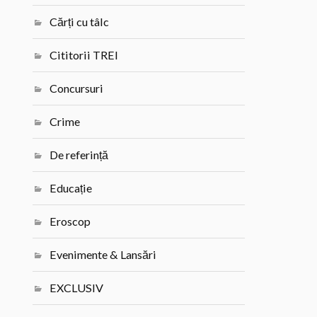
Cărți cu tâlc
Cititorii TREI
Concursuri
Crime
De referință
Educație
Eroscop
Evenimente & Lansări
EXCLUSIV