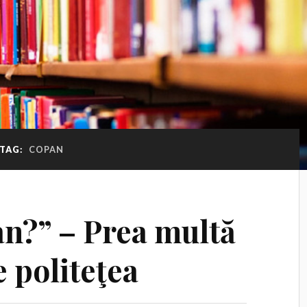
TAG:
COPAN
an?” – Prea multă
e politeţea