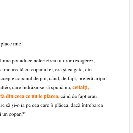
i place mie!
 lume pot aduce nefericirea tuturor (exagerez,
 încurcată cu copanul ei, era şi ea gata, din
accepte copanul de pui, când, de fapt, preferă aripa!
ceilalţi,
Mattéo, care îndrăznise să spună nu,
ată din ceea ce nu le plăcea,
când de fapt erau
re să şi-o ia pe cea care îi plăcea, dacă întrebarea
rei un copan?“