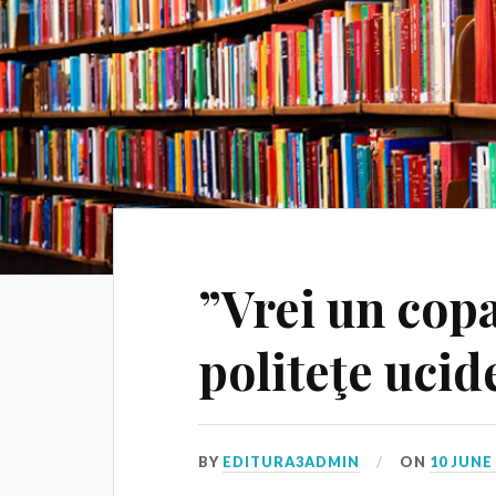
”Vrei un cop
politeţe ucid
BY
EDITURA3ADMIN
ON
10 JUNE