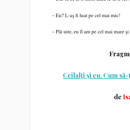
– Eu? L-aş fi luat pe cel mai mic!
– Păi uite, eu îl am pe cel mai mare şi
Fragme
Ceilalţi şi eu. Cum să
de
Is