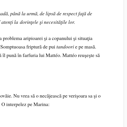
adă, până la urmă, de lipsă de respect faţă de
 atenți la dorinţele şi necesităţile lor.
a problema aripioarei şi a copanului şi situaţia
i. Somptuoasa friptură de pui
tandoori
e pe masă.
ă îl pună în farfuria lui Mattéo. Mattéo reuşeşte să
 şovăie. Nu vrea să o necăjească pe verişoara sa şi o
. O interpelez pe Marina: