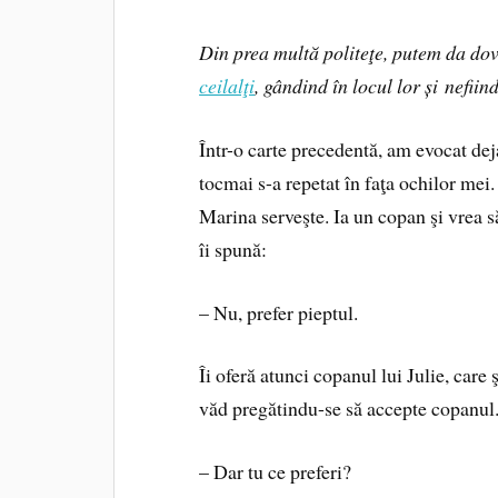
Din prea multă politeţe, putem da dov
ceilalţi
, gândind în locul lor și nefiind
Într-o carte precedentă, am evocat dej
tocmai s-a repetat în faţa ochilor me
Marina serveşte. Ia un copan şi vrea s
îi spună:
– Nu, prefer pieptul.
Îi oferă atunci copanul lui Julie, care
văd pregătindu-se să accepte copanul
– Dar tu ce preferi?