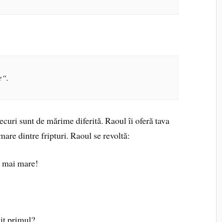
e“.
ecuri sunt de mărime diferită. Raoul îi oferă tava
mare dintre fripturi. Raoul se revoltă:
el mai mare!
vit primul?