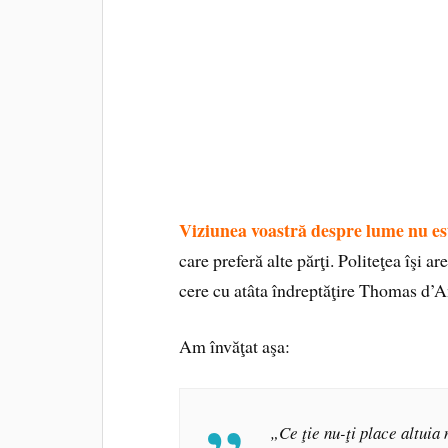
Viziunea voastră despre lume nu es
care preferă alte părţi. Politeţea îşi are
cere cu atâta îndreptăţire Thomas d
Am învăţat aşa:
„Ce ţie nu-ţi place altuia 