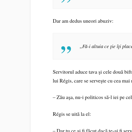
Dar am dedus uneori abuziv:
„Fă-i altuia ce ţie îţi plac
Servitorul aduce tava şi cele două bift
lui Régis, care se serveşte cu cea mai 
– Zău aşa, nu-i politicos să-l iei pe c
Régis se uită la el:
– Dar tu ce ai fi făcut dacă te-ai fi ser