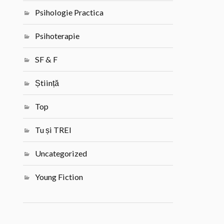
Psihologie Practica
Psihoterapie
SF & F
Știință
Top
Tu și TREI
Uncategorized
Young Fiction