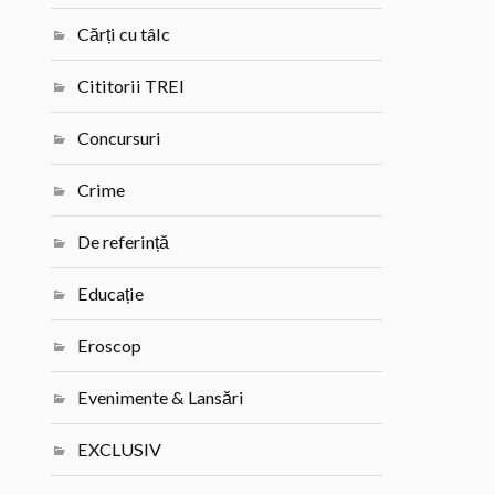
Cărți cu tâlc
Cititorii TREI
Concursuri
Crime
De referință
Educație
Eroscop
Evenimente & Lansări
EXCLUSIV