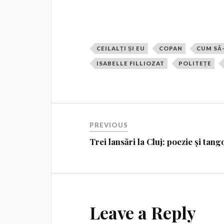
CEILALȚI ȘI EU
COPAN
CUM SĂ-
ISABELLE FILLIOZAT
POLITEȚE
PREVIOUS
Trei lansări la Cluj: poezie și tang
Leave a Reply