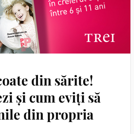
oate din sărite!
i și cum eviți să
nile din propria