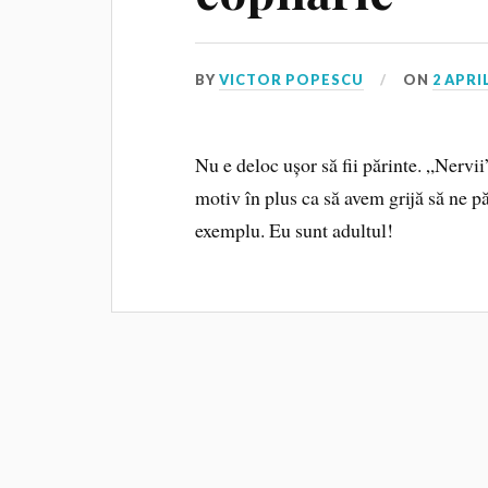
BY
VICTOR POPESCU
ON
2 APRI
Nu e deloc ușor să fii părinte. „Nervii
motiv în plus ca să avem grijă să ne pă
exemplu. Eu sunt adultul!