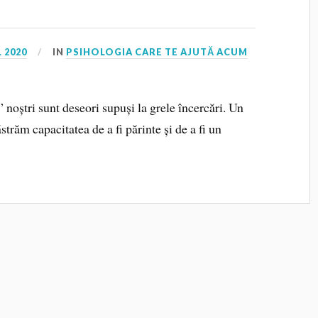
L 2020
IN
PSIHOLOGIA CARE TE AJUTĂ ACUM
” noștri sunt deseori supuși la grele încercări. Un
străm capacitatea de a fi părinte și de a fi un