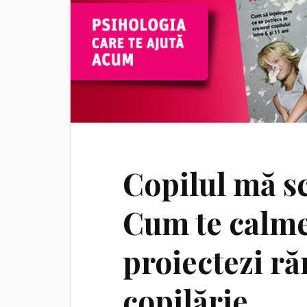
Copilul mă sc
Cum te calmez
proiectezi ră
copilărie