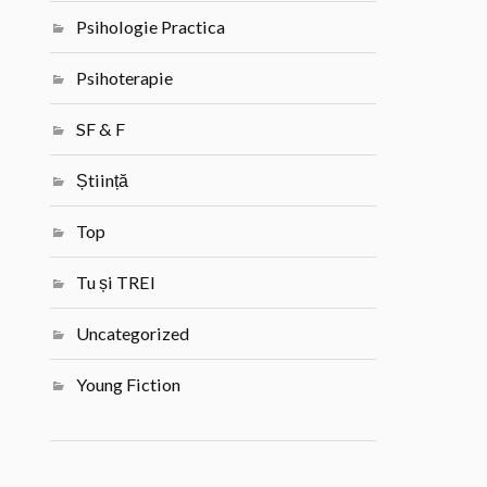
Psihologie Practica
Psihoterapie
SF & F
Știință
Top
Tu și TREI
Uncategorized
Young Fiction