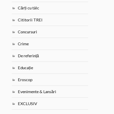
Cărți cu tâlc
Cititorii TREI
Concursuri
Crime
De referință
Educație
Eroscop
Evenimente & Lansări
EXCLUSIV