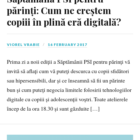
părinți: Cum ne creștem
copiii în plină eră digitală?
VIOREL VRABIE
16 FEBRUARY 2017
Prima zi a noii ediții a Săptămânii PSI pentru părinți vă
invită să aflați cum vă puteți descurca cu copii sfidători
sau hipersensibili, dar și ce înseamnă să fii un părinte
bun și cum puteți negocia limitele folosirii tehnologiilor
digitale cu copiii și adolescenții voștri. Toate atelierele
încep de la ora 18.30 și sunt găzduite […]