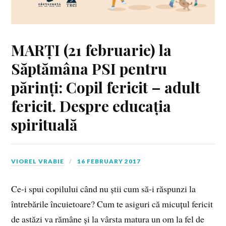
MARȚI (21 februarie) la
Săptămâna PSI pentru
părinți: Copil fericit – adult
fericit. Despre educația
spirituală
VIOREL VRABIE
16 FEBRUARY 2017
Ce-i spui copilului când nu știi cum să-i răspunzi la
întrebările încuietoare? Cum te asiguri că micuțul fericit
de astăzi va rămâne și la vârsta matura un om la fel de