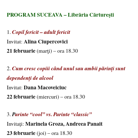
PROGRAM SUCEAVA – Librăria Cărtureşti
1.
Copil fericit – adult fericit
Alina Ciupercovici
Invitat:
21 februarie
(marţi) – ora 18.30
2.
Cum cresc copiii când unul sau ambii părinți sunt
dependenți de alcool
Dana Macoveiciuc
Invitat:
22 februarie
(miercuri) – ora 18.30
3.
P
arinte “cool” vs. Parinte “classic”
Marinela Groza, Andreea Panait
Invitați:
23 februarie
(joi) – ora 18.30