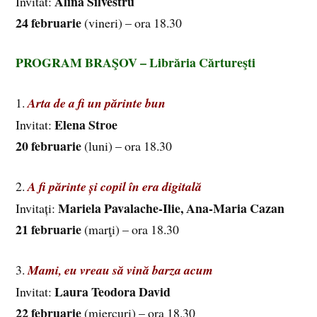
Alina Silvestru
Invitat:
24 februarie
(vineri) – ora 18.30
PROGRAM BRAŞOV – Librăria Cărtureşti
1.
Arta de a fi un părinte bun
Elena Stroe
Invitat:
20 februarie
(luni) – ora 18.30
2.
A fi părinte și copil în era digitală
Mariela Pavalache-Ilie, Ana-Maria Cazan
Invitați:
21 februarie
(marţi) – ora 18.30
3.
Mami, eu vreau să vină barza acum
Laura Teodora David
Invitat:
22 februarie
(miercuri) – ora 18.30