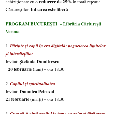
reducere de 25%
achiziționate cu o
în toată rețeaua
Intrarea este liberă
Cărtureștilor.
PROGRAM BUCUREŞTI – Librăria Cărtureşti
Verona
1.
Părinte și copil în era digitală: negocierea limitelor
și interdicțiilor
Ștefania Dumitrescu
Invitat:
20 februarie
(luni) – ora 18.30
2.
Copilul și spiritualitatea
Domnica Petrovai
Invitat:
21 februarie
(marţi) – ora 18.30
3.
Cum să-ți ajuți copilul la teme cu calm și fără stres