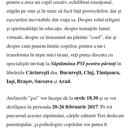
pentru a avea un copil creativ, echilibrat emoțional,
stăpân pe sine și în stare să facă față provocărilor, dar și
eșecurilor inevitabile din viața sa. Despre rolul religiei
și spiritualității în educație, despre tentațiile lumii
virtuale, despre ce înseamnă un părinte ”cool”, dar și
despre cum punem limite copiilor, pentru a nu-i
transforma în niște mici tirani, veți putea discuta cu
specialiștii invitați la
Săptămâna PSI pentru părinți
în
Cărturești
București, Cluj, Timișoara,
librăriile
din:
Iași, Brașov, Suceava
Arad.
și
orele 18.30
Atelierele ”psi” vor începe de la
și se vor
20-26 februarie 2017
desfășura în perioada
. Pe tot
parcursul acestei săptămâni, cărțile editurii Trei dedicate
parentajului
și psihologiei copilului vor putea fi