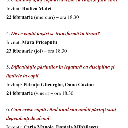
Rodica Matei
Invitat:
22 februarie
(miercuri) – ora 18.30
4.
De ce copiii noştri se transformă în tirani?
Mara Priceputu
Invitat:
23 februarie
(joi) – ora 18.30
5.
Dificultățile părintilor în legatură cu disciplina și
limitele la copii
Petruța Gheorghe, Oana Cuzino
Invitați:
24 februarie
(vineri) – ora 18.30
6.
Cum cresc copiii când unul sau ambii părinți sunt
dependenți de alcool
Carla Manole, Daniela Mihăilescu
Invitați: