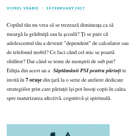
VIOREL VRABIE
10 FEBRUARY 2017
Copilul tău nu vrea să se trezează dimineața ca să
meargă la grădiniță sau la școală? Ți se pare că
adolescentul tău a devenit ”dependent” de calculator sau
de telefonul mobil? Ce faci când cel mic se poartă
sfidător? Dar când se teme de monștrii de sub pat?
Ediția din acest an a
Săptămânii PSI pentru părinți
te
7 orașe
invită în
din țară la o serie de ateliere dedicate
strategiilor prin care părinții își pot însoți copii în calea
spre maturizarea afectivă, cognitivă și spirituală.