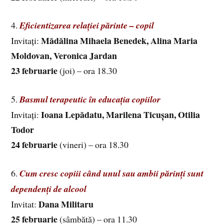
4.
Eficientizarea relației părinte – copil
Mădălina Mihaela Benedek, Alina Maria
Invitați:
Moldovan, Veronica Jardan
23 februarie
(joi) – ora 18.30
5.
Basmul terapeutic în educația copiilor
Ioana Lepădatu, Marilena Ticușan, Otilia
Invitați:
Todor
24 februarie
(vineri) – ora 18.30
6.
Cum cresc copiii când unul sau ambii părinți sunt
dependenți de alcool
Dana Militaru
Invitat:
25 februarie
(sâmbătă) – ora 11.30