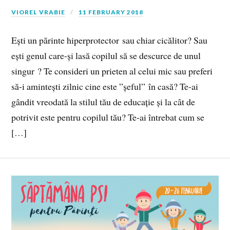
VIOREL VRABIE
11 FEBRUARY 2018
Ești un părinte hiperprotector sau chiar cicălitor? Sau
ești genul care-și lasă copilul să se descurce de unul
singur ? Te consideri un prieten al celui mic sau preferi
să-i amintești zilnic cine este ”șeful” în casă? Te-ai
gândit vreodată la stilul tău de educație și la cât de
potrivit este pentru copilul tău? Te-ai întrebat cum se
[…]