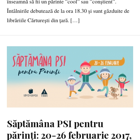
înseamnă să fii un părinte ”cool” sau ”conștient”.
Întâlnirile debutează de la ora 18.30 și sunt găzduite de
librăriile Cărturești din țară. […]
Săptămâna PSI pentru
părinți: 20-26 februarie 2017,