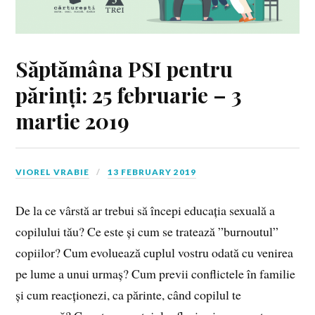
Săptămâna PSI pentru
părinți: 25 februarie – 3
martie 2019
VIOREL VRABIE
13 FEBRUARY 2019
De la ce vârstă ar trebui să începi educația sexuală a
copilului tău? Ce este și cum se tratează ”burnoutul”
copiilor? Cum evoluează cuplul vostru odată cu venirea
pe lume a unui urmaș? Cum previi conflictele în familie
și cum reacționezi, ca părinte, când copilul te