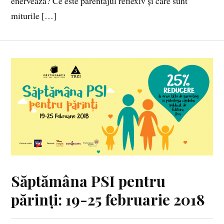
enervează? Ce este parentajul reflexiv și care sunt
miturile […]
Săptămâna PSI pentru
părinți: 19-25 februarie 2018