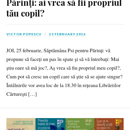
Părinți: ai vrea să fii propriul
tău copil?
VICTOR POPESCU
23 FEBRUARY 2016
JOI, 25 februarie, Săptămâna Psi pentru Părinți vă
propune să faceți un pas în spate și să vă întrebați: Mai
știu oare să mă joc?, Aș vrea să fiu propriul meu copil?,
Cum pot să cresc un copil care să știe să se ajute singur?
Întâlnirile vor avea loc de la 18.30 în rețeaua Librăriilor
Cărturești […]