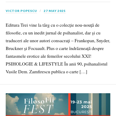
VICTOR POPESCU
27 MAY 2025
Editura Trei vine la târg cu o colecție nou-nouță de
filosofie, cu un inedit jurnal de psihanalist, dar și cu
traduceri ale unor autori consacrați – Frankopan, Snyder,
Bruckner și Focuault. Plus o carte îndrăzneață despre
fantasmele erotice ale femeilor secolului XXI!
PSIHOLOGIE & LIFESTYLE În anii 90, psihanalistul
Vasile Dem. Zamfirescu publica o carte […]