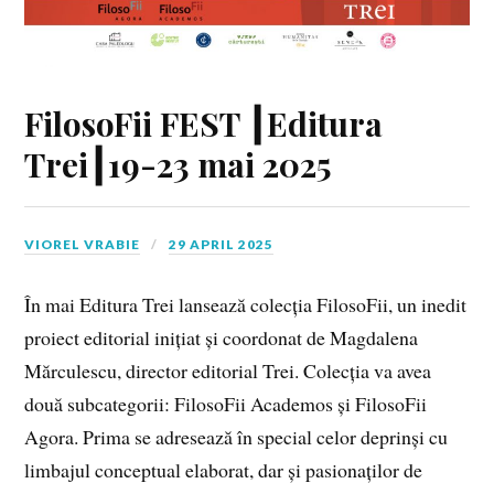
FilosoFii FEST ┃Editura
Trei┃19-23 mai 2025
VIOREL VRABIE
29 APRIL 2025
În mai Editura Trei lansează colecția FilosoFii, un inedit
proiect editorial inițiat și coordonat de Magdalena
Mărculescu, director editorial Trei. Colecția va avea
două subcategorii: FilosoFii Academos și FilosoFii
Agora. Prima se adresează în special celor deprinși cu
limbajul conceptual elaborat, dar și pasionaților de