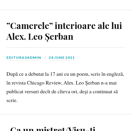
”Camerele” interioare ale lui
Alex. Leo Șerban
EDITURA3ADMIN
28 JUNE 2011
După ce a debutat la 17 ani cu un poem, scris în engleză,
în revista Chicago Review, Alex. Leo Şerban n-a mai
publicat versuri decît de cîteva ori, deşi a continuat să
scrie.
„Ca un mistreţ/Visu-ţi