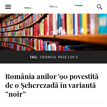
TAG:
CRONICA
PAGE 1 OF 2
România anilor '90 povestită
de o Șeherezadă în variantă
”noir”