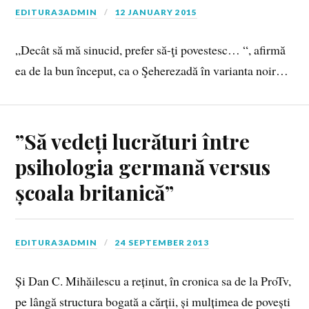
EDITURA3ADMIN
12 JANUARY 2015
„Decât să mă sinucid, prefer să-ţi povestesc… “, afirmă
ea de la bun început, ca o Şeherezadă în varianta noir…
”Să vedeți lucrături între
psihologia germană versus
școala britanică”
EDITURA3ADMIN
24 SEPTEMBER 2013
Și Dan C. Mihăilescu a reținut, în cronica sa de la ProTv,
pe lângă structura bogată a cărții, și mulțimea de povești