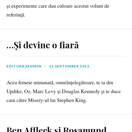
și experimente care dau culoare acestui volum de
referință.
…Și devine o fiară
EDITURA3ADMIN
11 SEPTEMBER 2013
Acea femeie minunată, omniînțelegătoare, te ia din
Updike, Oz, Marc Levy și Douglas Kennedy și te duce
cam către Misery-ul lui Stephen King.
Ben Affleck și Rosamund