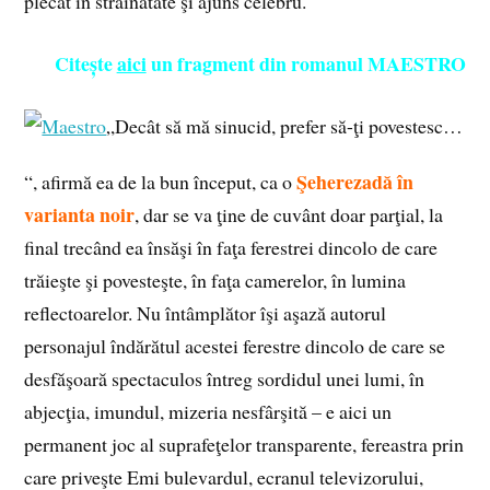
plecat în străinătate şi ajuns celebru.
Citește
aici
un fragment din romanul MAESTRO
„Decât să mă sinucid, prefer să-ţi povestesc…
Şeherezadă în
“, afirmă ea de la bun început, ca o
varianta noir
, dar se va ţine de cuvânt doar parţial, la
final trecând ea însăşi în faţa ferestrei dincolo de care
trăieşte şi povesteşte, în faţa camerelor, în lumina
reflectoarelor. Nu întâmplător îşi aşază autorul
personajul îndărătul acestei ferestre dincolo de care se
desfăşoară spectaculos întreg sordidul unei lumi, în
abjecţia, imundul, mizeria nesfârşită – e aici un
permanent joc al suprafeţelor transparente, fereastra prin
care priveşte Emi bulevardul, ecranul televizorului,