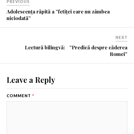
PREVIOUS
Adolescența răpită a ”fetiței care nu zâmbea
niciodată”
NEXT
Lectură bilingvă: ”Predică despre căderea
Romei”
Leave a Reply
COMMENT
*