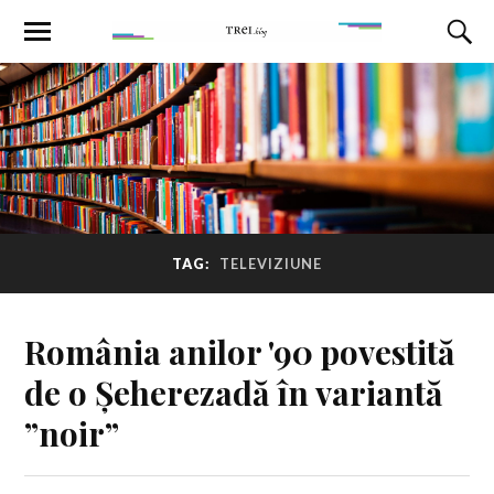
TAG:
TELEVIZIUNE
România anilor '90 povestită
de o Șeherezadă în variantă
”noir”