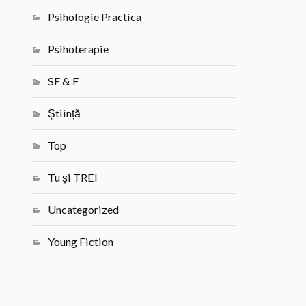
Psihologie Practica
Psihoterapie
SF & F
Știință
Top
Tu și TREI
Uncategorized
Young Fiction