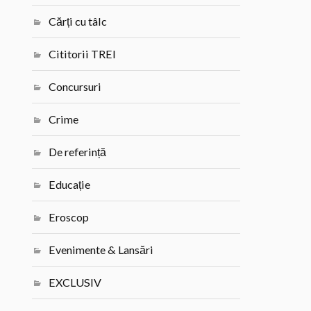
Cărți cu tâlc
Cititorii TREI
Concursuri
Crime
De referință
Educație
Eroscop
Evenimente & Lansări
EXCLUSIV