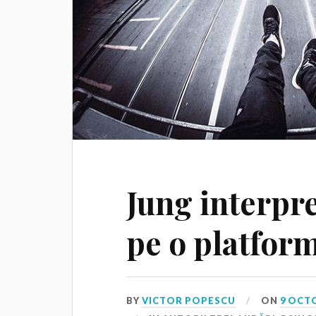
Jung interpre
pe o platfor
BY
VICTOR POPESCU
ON
9 OCT