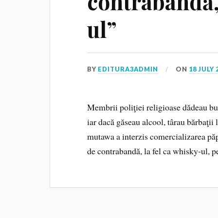
contrabandă, 
ul”
BY
EDITURA3ADMIN
ON
18 JULY 
Membrii poliţiei religioase dădeau bu
iar dacă găseau alcool, târau bărbaţii
mutawa a interzis comercializarea păp
de contrabandă, la fel ca whisky‑ul, 