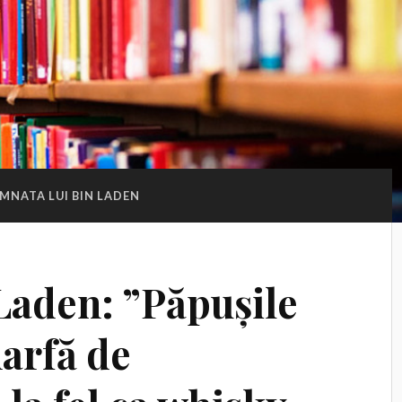
MNATA LUI BIN LADEN
aden: ”Păpușile
arfă de