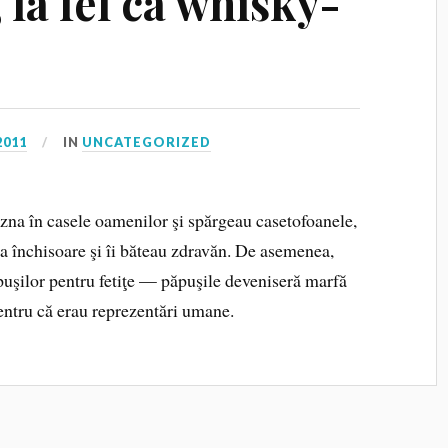
la fel ca whisky-
2011
IN
UNCATEGORIZED
zna în casele oamenilor şi spărgeau casetofoanele,
 la închisoare şi îi băteau zdravăn. De asemenea,
uşilor pentru fetiţe — păpuşile deveniseră marfă
pentru că erau reprezentări umane.