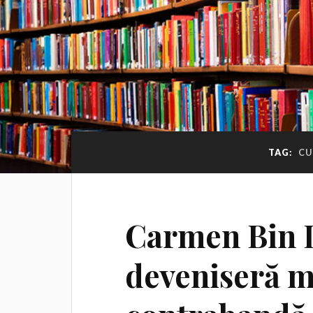
TAG:
CU
Carmen Bin L
deveniseră m