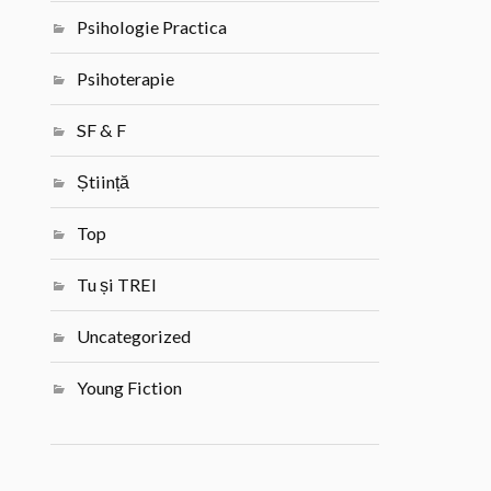
Psihologie Practica
Psihoterapie
SF & F
Știință
Top
Tu și TREI
Uncategorized
Young Fiction