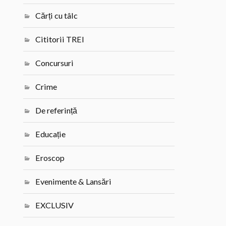
Cărți cu tâlc
Cititorii TREI
Concursuri
Crime
De referință
Educație
Eroscop
Evenimente & Lansări
EXCLUSIV