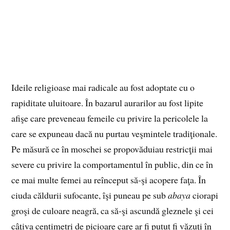
Ideile religioase mai radicale au fost adoptate cu o
rapiditate uluitoare. În bazarul aurarilor au fost lipite
afişe care preveneau femeile cu privire la pericolele la
care se expuneau dacă nu purtau veşmintele tradiţionale.
Pe măsură ce în moschei se propovăduiau restricţii mai
severe cu privire la comportamentul în public, din ce în
ce mai multe femei au reînceput să‑şi acopere faţa. În
ciuda căldurii sufocante, îşi puneau pe sub
abaya
ciorapi
groşi de culoare neagră, ca să‑şi ascundă gleznele şi cei
câţiva centimetri de picioare care ar fi putut fi văzuţi în