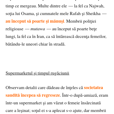
timp ce mergeau. Multe dintre ele — la fel ca Najwah,
soţia lui Osama, şi cumnatele mele Rafah şi Sheikha —
au început să poarte şi mănuşi
.
Membrii poliţiei
religioase —
mutawa
— au început să poarte beţe
lungi, la fel ca în Iran, ca să întărească decenţa femeilor,
bătându‑le uneori chiar în stradă.
Supermarketul și timpul rugăciunii
societatea
Observam detalii care dădeau de înţeles că
saudită începea să regreseze
. Într‑o după‑amiază, eram
într‑un supermarket şi am văzut o femeie însărcinată
care a leşinat; soţul ei s‑a aplecat s‑o ajute, dar membrii