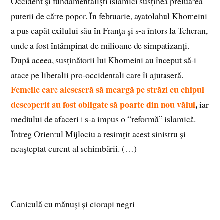
Occident şi fundamentalişti islamici susţinea preluarea
puterii de către popor. În februarie, ayatolahul Khomeini
a pus capăt exilului său în Franţa şi s‑a întors la Teheran,
unde a fost întâmpinat de milioane de simpatizanţi.
După aceea, susţinătorii lui Khomeini au început să‑i
atace pe liberalii pro‑occidentali care îi ajutaseră.
Femeile care aleseseră să meargă pe străzi cu chipul
descoperit au fost obligate să poarte din nou vălul
,
iar
mediului de afaceri i s‑a impus o “reformă” islamică.
Întreg Orientul Mijlociu a resimţit acest sinistru şi
neaşteptat curent al schimbării. (…)
Caniculă cu mănuși și ciorapi negri