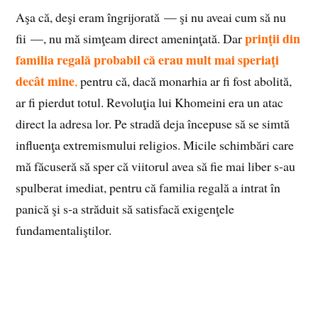
Aşa că, deşi eram îngrijorată — şi nu aveai cum să nu
prinţii din
fii —, nu mă simţeam direct ameninţată. Dar
familia regală
probabil că erau mult mai speriaţi
decât mine
,
pentru că, dacă monarhia ar fi fost abolită,
ar fi pierdut totul. Revoluţia lui Khomeini era un atac
direct la adresa lor. Pe stradă deja începuse să se simtă
influenţa extremismului religios. Micile schimbări care
mă făcuseră să sper că viitorul avea să fie mai liber s‑au
spulberat imediat, pentru că familia regală a intrat în
panică şi s‑a străduit să satisfacă exigenţele
fundamentaliştilor.