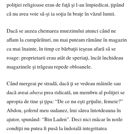
poliţiei religioase erau de faţă şi l‑au împiedicat, ţipând
că nu avea voie să‑şi ia soţia în braţe în văzul lumii.
Dacă se auzea chemarea muezinului atunci când ne
aflam la cumpărături, nu mai puteam rămâne în magazin
ca mai înainte, în timp ce bărbaţii ieşeau afară să se
roage: proprietarii erau atât de speriaţi, încât închideau
magazinele şi trăgeau repede obloanele.
Când mergeai pe stradă, dacă ţi se vedeau mâinile sau
dacă aveai
abaya
prea ridicată, un membru al poliţiei se
apropia de tine şi ţipa: “De ce nu eşti grijulie, femeie?”
Abdou, şoferul meu sudanez, îmi sărea întotdeauna în
ajutor, spunând: “Bin Laden”. Deci nici măcar în noile
condiţii nu putea fi pusă la îndoială integritatea