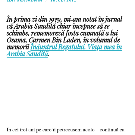
EDITURA3ADMIN
18 JULY 2011
În prima zi din 1979, mi‑am notat în jurnal
că Arabia Saudită chiar începuse să se
schimbe, rememoreză fosta cumnată a lui
Osama, Carmen Bin Laden, în volumul de
memorii
Înăuntrul Regatului. Viaţa mea în
Arabia Saudită
.
În cei trei ani pe care îi petrecusem acolo – continuă ea