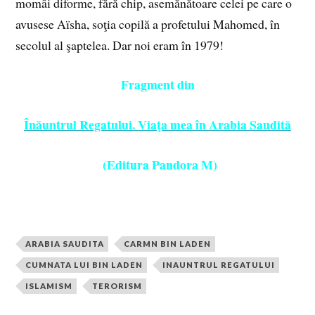
momâi diforme, fără chip, asemănătoare celei pe care o
avusese Aïsha, soţia copilă a profetului Mahomed, în
secolul al şaptelea. Dar noi eram în 1979!
Fragment din
Înăuntrul Regatului. Viaţa mea în Arabia Saudită
(Editura Pandora M)
ARABIA SAUDITA
CARMN BIN LADEN
CUMNATA LUI BIN LADEN
INAUNTRUL REGATULUI
ISLAMISM
TERORISM