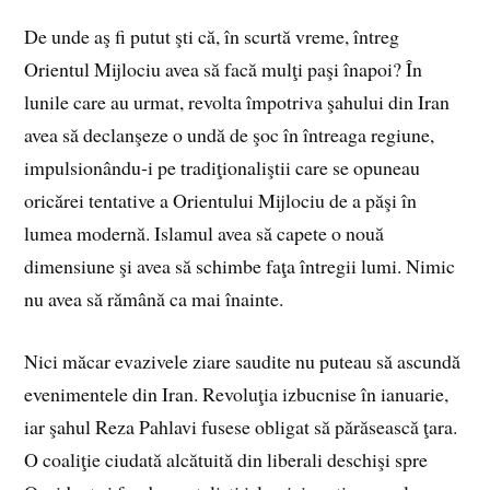
De unde aş fi putut şti că, în scurtă vreme, întreg
Orientul Mijlociu avea să facă mulţi paşi înapoi? În
lunile care au urmat, revolta împotriva şahului din Iran
avea să declanşeze o undă de şoc în întreaga regiune,
impulsionându‑i pe tradiţionaliştii care se opuneau
oricărei tentative a Orientului Mijlociu de a păşi în
lumea modernă. Islamul avea să capete o nouă
dimensiune şi avea să schimbe faţa întregii lumi. Nimic
nu avea să rămână ca mai înainte.
Nici măcar evazivele ziare saudite nu puteau să ascundă
evenimentele din Iran. Revoluţia izbucnise în ianuarie,
iar şahul Reza Pahlavi fusese obligat să părăsească ţara.
O coaliţie ciudată alcătuită din liberali deschişi spre