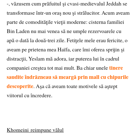
-, văzusem cum prăfuitul şi cvasi-medievalul Jeddah se
transformase într‑un oraş nou şi strălucitor. Acum aveam
parte de comodităţile vieţii moderne: cisterna familiei
Bin Laden nu mai venea să ne umple rezervoarele cu
apă o dată la două‑trei zile. Fetiţele mele erau fericite, o
aveam pe prietena mea Haïfa, care îmi oferea sprijin şi
distracţii, Yeslam mă adora, iar puterea lui în cadrul
tinere
companiei creştea tot mai mult. Ba chiar unele
saudite îndrăzneau să meargă prin mall cu chipurile
descoperite
. Aşa că aveam toate motivele să aştept
viitorul cu încredere.
Khomeini reimpune vălul