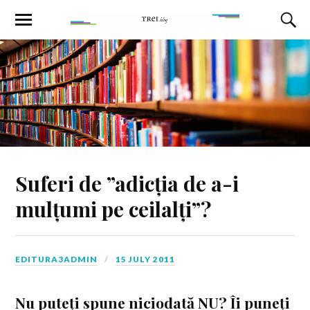
Suferi de ”adicția de a-i
mulțumi pe ceilalți”?
EDITURA3ADMIN
15 JULY 2011
Nu puteți spune niciodată NU? Îi puneți