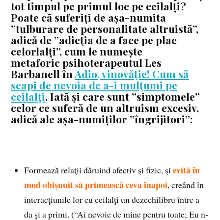
tot timpul pe primul loc pe ceilalți?
Poate că suferiți de așa-numita
”tulburare de personalitate altruistă”,
adică de ”adicţia de a face pe plac
celorlalți”, cum le numește
metaforic psihoterapeutul Les
Barbanell în
Adio, vinovăţie! Cum să
scapi de nevoia de a-i mulţumi pe
ceilalţi
. Iată și care sunt ”simptomele”
celor ce suferă de un altruism excesiv,
adică ale așa-numiților ”îngrijitori”:
evită în
Formează relaţii dăruind afectiv şi fizic, şi
mod obişnuit să primească ceva înapoi
, creând în
interacţiunile lor cu ceilalţi un dezechilibru între a
da şi a primi. (“Ai nevoie de mine pentru toate; Eu n-