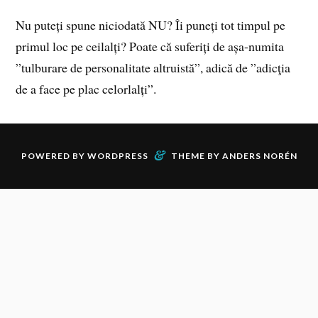
Nu puteți spune niciodată NU? Îi puneți tot timpul pe
primul loc pe ceilalți? Poate că suferiți de așa-numita
”tulburare de personalitate altruistă”, adică de ”adicţia
de a face pe plac celorlalți”.
&
POWERED BY
WORDPRESS
THEME BY
ANDERS NORÉN