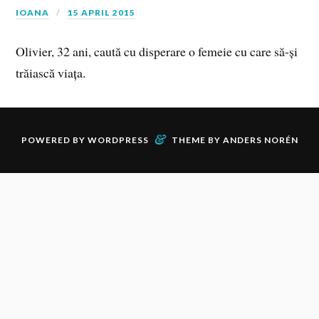
IOANA
15 APRIL 2015
Olivier, 32 ani, caută cu disperare o femeie cu care să-și
trăiască viața.
&
POWERED BY
WORDPRESS
THEME BY
ANDERS NORÉN