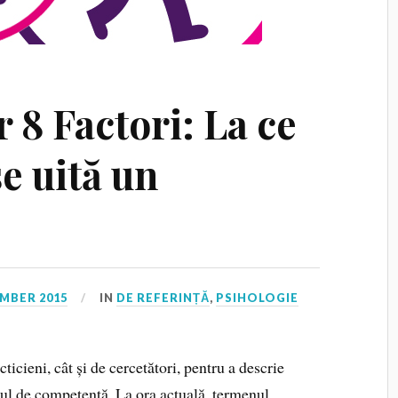
 8 Factori: La ce
e uită un
MBER 2015
IN
DE REFERINȚĂ
,
PSIHOLOGIE
ticieni, cât și de cercetători, pentru a descrie
ul de competență. La ora actuală, termenul