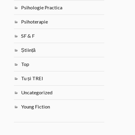
Psihologie Practica
Psihoterapie
SF & F
Știință
Top
Tu și TREI
Uncategorized
Young Fiction