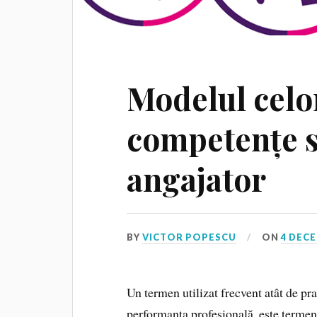
Modelul celor
competențe s
angajator
BY
VICTOR POPESCU
ON
4 DECE
Un termen utilizat frecvent atât de prac
performanța profesională, este termen