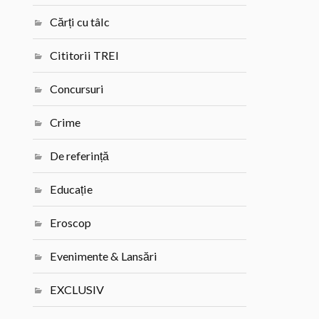
Cărți cu tâlc
Cititorii TREI
Concursuri
Crime
De referință
Educație
Eroscop
Evenimente & Lansări
EXCLUSIV