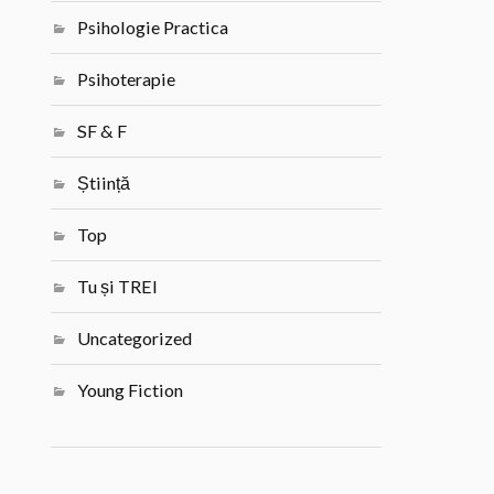
Psihologie Practica
Psihoterapie
SF & F
Știință
Top
Tu și TREI
Uncategorized
Young Fiction