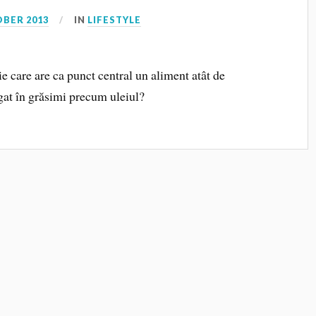
OBER 2013
IN
LIFESTYLE
e care are ca punct central un aliment atât de
ogat în grăsimi precum uleiul?