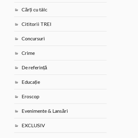
Cărți cu tâlc
Cititorii TREI
Concursuri
Crime
De referință
Educație
Eroscop
Evenimente & Lansări
EXCLUSIV