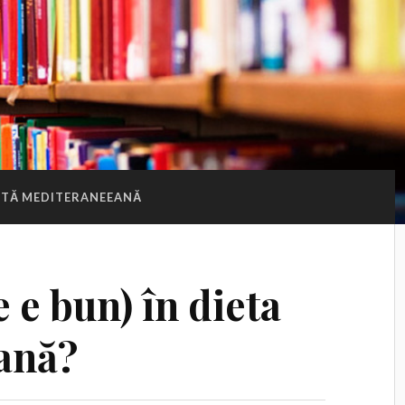
ETĂ MEDITERANEEANĂ
e e bun) în dieta
ană?