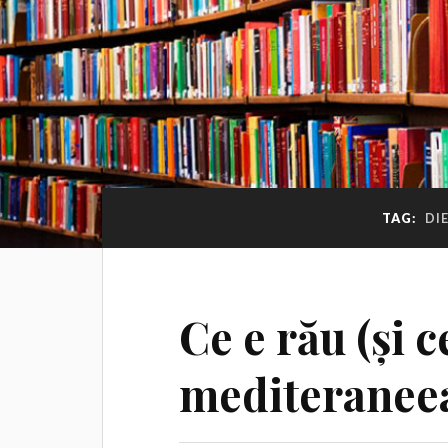
TAG:
DI
Ce e rău (și c
mediteranee