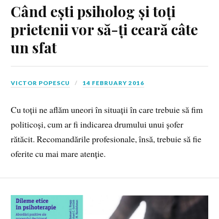
Când ești psiholog și toți
prietenii vor să-ți ceară câte
un sfat
VICTOR POPESCU
14 FEBRUARY 2016
Cu toții ne aflăm uneori în situații în care trebuie să fim
politicoși, cum ar fi indicarea drumului unui șofer
rătăcit. Recomandările profesionale, însă, trebuie să fie
oferite cu mai mare atenție.