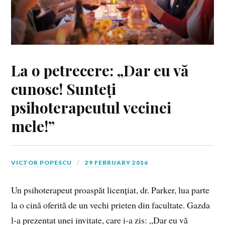
La o petrecere: „Dar eu vă
cunosc! Sunteți
psihoterapeutul vecinei
mele!”
VICTOR POPESCU
29 FEBRUARY 2016
Un psihoterapeut proaspăt licențiat, dr. Parker, lua parte
la o cină oferită de un vechi prieten din facultate. Gazda
l‑a prezentat unei invitate, care i‑a zis: „Dar eu vă