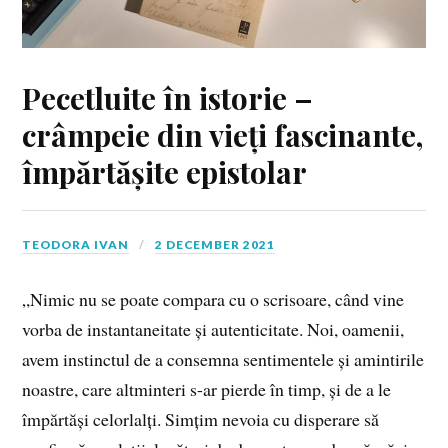
Pecetluite în istorie –
crâmpeie din vieți fascinante,
împărtășite epistolar
TEODORA IVAN
2 DECEMBER 2021
„Nimic nu se poate compara cu o scrisoare, când vine
vorba de instantaneitate și autenticitate. Noi, oamenii,
avem instinctul de a consemna sentimentele și amintirile
noastre, care altminteri s-ar pierde în timp, și de a le
împărtăși celorlalți. Simțim nevoia cu disperare să