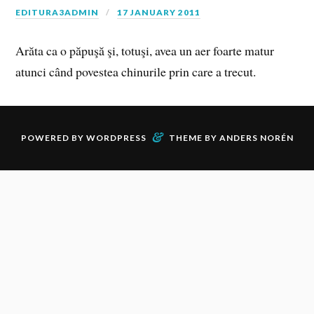
EDITURA3ADMIN
17 JANUARY 2011
Arăta ca o păpuşă şi, totuşi, avea un aer foarte matur
atunci când povestea chinurile prin care a trecut.
&
POWERED BY
WORDPRESS
THEME BY
ANDERS NORÉN