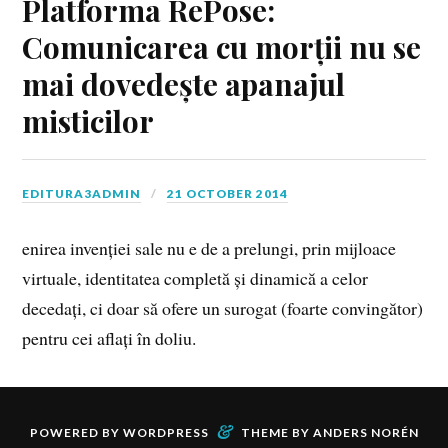
Platforma RePose:
Comunicarea cu morții nu se
mai dovedește apanajul
misticilor
EDITURA3ADMIN
21 OCTOBER 2014
enirea invenției sale nu e de a prelungi, prin mijloace
virtuale, identitatea completă și dinamică a celor
decedați, ci doar să ofere un surogat (foarte convingător)
pentru cei aflați în doliu.
&
POWERED BY
WORDPRESS
THEME BY
ANDERS NORÉN