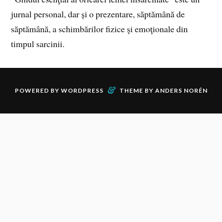
jurnal personal, dar și o prezentare, săptămână de
săptămână, a schimbărilor fizice şi emoţionale din
timpul sarcinii.
&
POWERED BY
WORDPRESS
THEME BY
ANDERS NORÉN