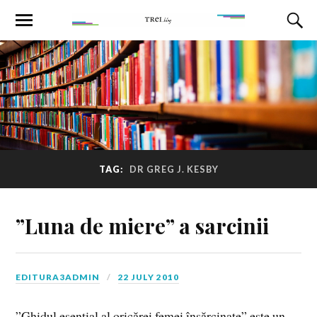
TAG:
DR GREG J. KESBY
”Luna de miere” a sarcinii
EDITURA3ADMIN
22 JULY 2010
”Ghidul esenţial al oricărei femei însărcinate” este un