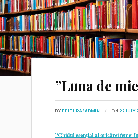
”Luna de mier
BY
EDITURA3ADMIN
ON
22 JULY 
”Ghidul esenţial al oricărei femei î