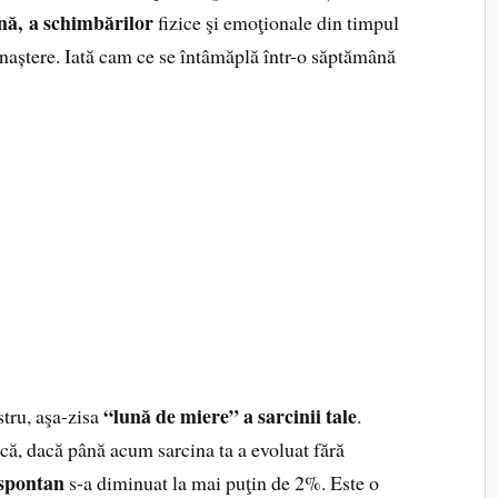
nă, a schimbărilor
fizice şi emoţionale din timpul
a naștere. Iată cam ce se întâmăplă într-o săptămână
“lună de miere” a sarcinii tale
estru, aşa-zisa
.
 că, dacă până acum sarcina ta a evoluat fără
 spontan
s-a diminuat la mai puţin de 2%. Este o