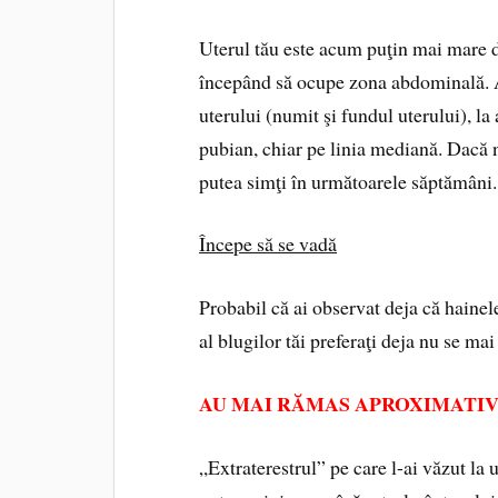
Uterul tău este acum puţin mai mare d
începând să ocupe zona abdominală. At
uterului (numit şi fundul uterului), l
pubian, chiar pe linia mediană. Dacă nu
putea simţi în următoarele săptămâni.
Începe să se vadă
Probabil că ai observat deja că hainele
al blugilor tăi preferaţi deja nu se ma
AU MAI RĂMAS APROXIMATIV 185
„Extraterestrul” pe care l-ai văzut la