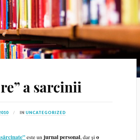
e” a sarcinii
2010
IN
UNCATEGORIZED
nsărcinate”
jurnal personal
o
este un
, dar și