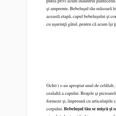
putea privi acum înăuntrul pântecelui
şi amprente. Bebeluşul tău măsoară înt
această etapă, capul bebeluşului şi cor
cu uşurinţă gâtul, pentru că acum îşi ţ
Ochii i s-au apropiat unul de celălalt, 
cealaltă a capului. Braţele şi picioare
formeze şi, împreună cu articulaţiile 
Bebeluşul tău se mişcă şi s
corpului.