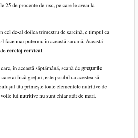
e 25 de procente de risc, pe care le aveai la
n cel de-al doilea trimestru de sarcină, e timpul ca
a-l face mai puternic în această sarcină. Această
cerclaj cervical
 de
.
greţurile
e care, în această săptămână, scapă de
n care ai încă greţuri, este posibil ca acestea să
buluşul tău primeşte toate elementele nutritive de
voile lui nutritive nu sunt chiar atât de mari.