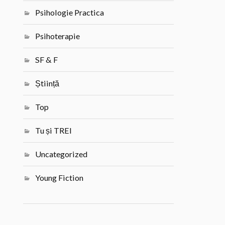
Psihologie Practica
Psihoterapie
SF & F
Știință
Top
Tu și TREI
Uncategorized
Young Fiction