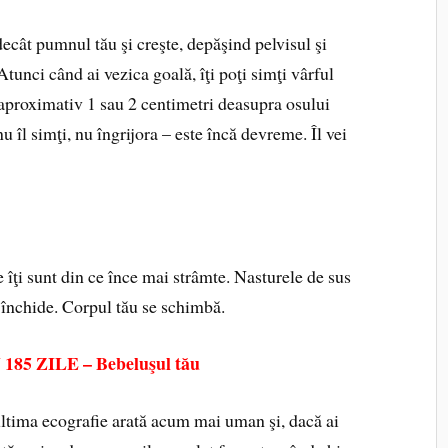
ecât pumnul tău şi creşte, depăşind pelvisul şi
unci când ai vezica goală, îţi poţi simţi vârful
a aproximativ 1 sau 2 centimetri deasupra osului
 îl simţi, nu îngrijora – este încă devreme. Îl vei
 îţi sunt din ce înce mai strâmte. Nasturele de sus
i închide. Corpul tău se schimbă.
 ZILE – Bebeluşul tău
 ultima ecografie arată acum mai uman şi, dacă ai