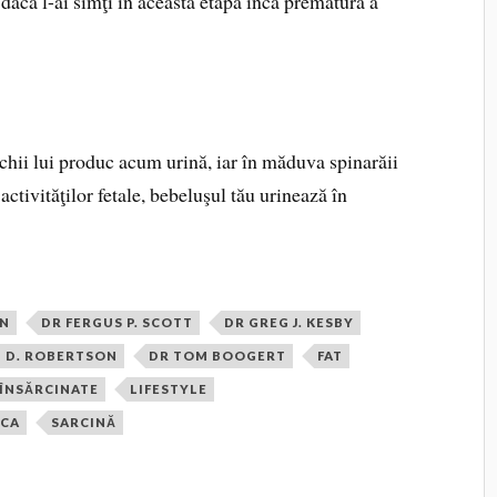
ă dacă l-ai simţi în această etapă încă prematură a
nichii lui produc acum urină, iar în măduva spinarăii
ctivităţilor fetale, bebeluşul tău urinează în
AN
DR FERGUS P. SCOTT
DR GREG J. KESBY
 D. ROBERTSON
DR TOM BOOGERT
FAT
 ÎNSĂRCINATE
LIFESTYLE
ICA
SARCINĂ