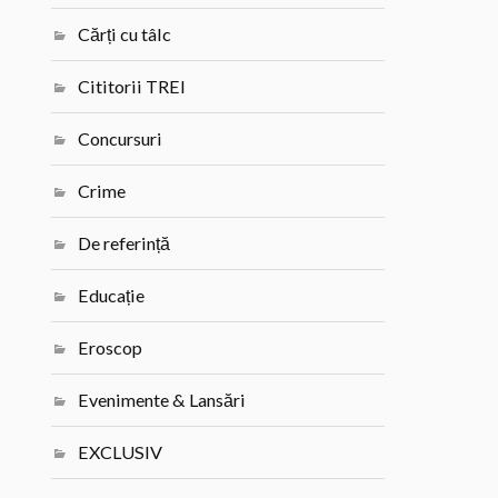
Cărți cu tâlc
Cititorii TREI
Concursuri
Crime
De referință
Educație
Eroscop
Evenimente & Lansări
EXCLUSIV