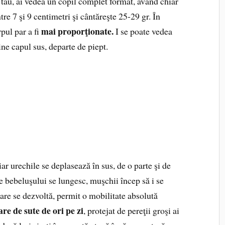
 tău, ai vedea un copil complet format, având chiar
re 7 şi 9 centimetri şi cântăreşte 25-29 gr. În
mai proporţionate.
pul par a fi
I se poate vedea
ine capul sus, departe de piept.
iar urechile se deplasează în sus, de o parte şi de
le bebeluşului se lungesc, muşchii încep să i se
care se dezvoltă, permit o mobilitate absolută
are de sute de ori pe zi
, protejat de pereţii groşi ai