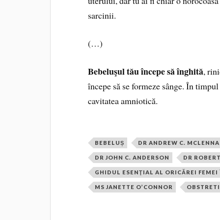
uterului, dar tu ai fi chiar o norocoas
sarcinii.
(…)
Bebeluşul tău începe să înghită
, ri
începe să se formeze sânge. În timpul a
cavitatea amniotică.
BEBELUȘ
DR ANDREW C. MCLENN
DR JOHN C. ANDERSON
DR ROBERT
GHIDUL ESENŢIAL AL ORICĂREI FEMEI
MS JANETTE O’CONNOR
OBSTRET