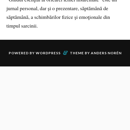
jurnal personal, dar și o prezentare, săptămână de
săptămână, a schimbărilor fizice şi emoţionale din
timpul sarcinii.
&
POWERED BY
WORDPRESS
THEME BY
ANDERS NORÉN