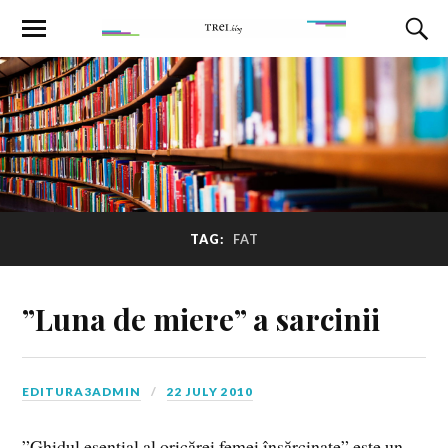
TAG:
FAT
”Luna de miere” a sarcinii
EDITURA3ADMIN
22 JULY 2010
”Ghidul esenţial al oricărei femei însărcinate” este un