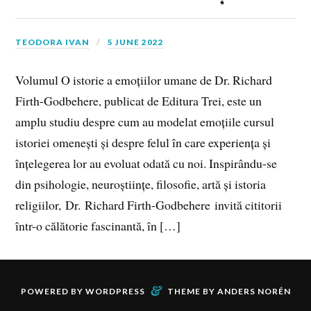
TEODORA IVAN
5 JUNE 2022
Volumul O istorie a emoțiilor umane de Dr. Richard
Firth-Godbehere, publicat de Editura Trei, este un
amplu studiu despre cum au modelat emoțiile cursul
istoriei omenești și despre felul în care experiența și
înțelegerea lor au evoluat odată cu noi. Inspirându-se
din psihologie, neuroștiințe, filosofie, artă și istoria
religiilor, Dr. Richard Firth-Godbehere invită cititorii
într-o călătorie fascinantă, în […]
&
POWERED BY
WORDPRESS
THEME BY
ANDERS NORÉN