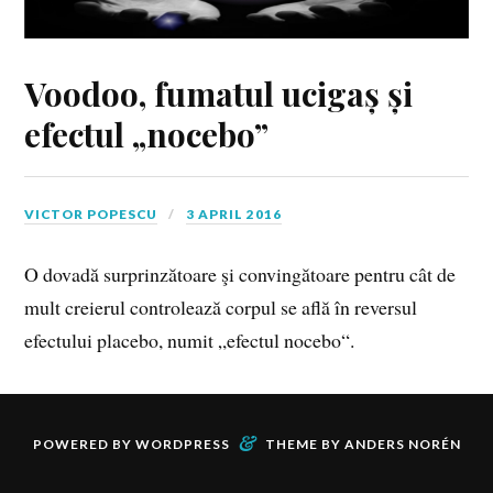
Voodoo, fumatul ucigaș și
efectul „nocebo”
VICTOR POPESCU
3 APRIL 2016
O dovadă surprinzătoare şi convingătoare pentru cât de
mult creierul controlează corpul se află în reversul
efectului placebo, numit „efectul nocebo“.
&
POWERED BY
WORDPRESS
THEME BY
ANDERS NORÉN