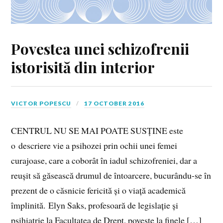
Povestea unei schizofrenii
istorisită din interior
VICTOR POPESCU
17 OCTOBER 2016
CENTRUL NU SE MAI POATE SUSȚINE este
o descriere vie a psihozei prin ochii unei femei
curajoase, care a coborât în iadul schizofreniei, dar a
reușit să găsească drumul de întoarcere, bucurându-se în
prezent de o căsnicie fericită și o viață academică
împlinită. Elyn Saks, profesoară de legislație și
psihiatrie la Facultatea de Drept, povește la finele […]